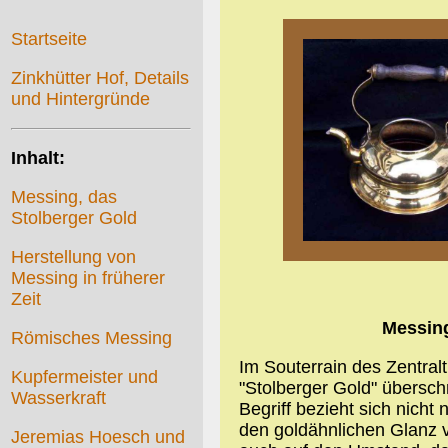
und Ziergerät in alle Wel
Startseite
Zinkhütter Hof, Details
und Hintergründe
Inhalt:
Messing, das
Stolberger Gold
Herstellung von
Messing in früherer
Zeit
Messing
Römisches Messing
Im Souterrain des Zentralt
Kupfermeister und
"Stolberger Gold" übersch
Wasserkraft
Begriff bezieht sich nicht
den goldähnlichen Glanz 
Jeremias Hoesch und