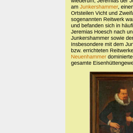
wiederum, Jeremias der Jü
am
Junkershammer
, ein
Ortsteilen Vicht und Zweif
sogenannten Reitwerk waren
und befanden sich in häuf
Jeremias Hoesch nach und
Junkershammer sowie der Z
Insbesondere mit dem Ju
bzw. errichteten Reitwerk
Neuenhammer
dominierte
gesamte Eisenhüttengewer