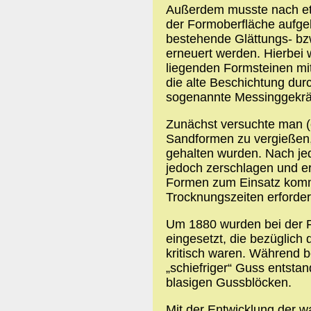
Außerdem musste nach et
der Formoberfläche aufge
bestehende Glättungs- bz
erneuert werden. Hierbei 
liegenden Formsteinen mi
die alte Beschichtung dur
sogenannte Messinggekrät
Zunächst versuchte man (
Sandformen zu vergießen
gehalten wurden. Nach j
jedoch zerschlagen und er
Formen zum Einsatz komm
Trocknungszeiten erforderl
Um 1880 wurden bei der Fa
eingesetzt, die bezüglich
kritisch waren. Während 
„schiefriger“ Guss entsta
blasigen Gussblöcken.
Mit der Entwicklung der wa