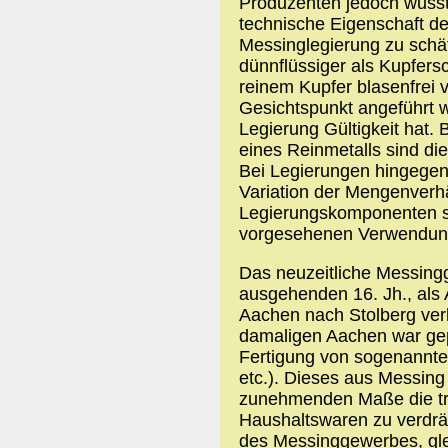
Produzenten jedoch wusst
technische Eigenschaft d
Messinglegierung zu schä
dünnflüssiger als Kupfer
reinem Kupfer blasenfrei 
Gesichtspunkt angeführt we
Legierung Gültigkeit hat.
eines Reinmetalls sind di
Bei Legierungen hingegen
Variation der Mengenverhä
Legierungskomponenten so 
vorgesehenen Verwendung
Das neuzeitliche Messing
ausgehenden 16. Jh., als
Aachen nach Stolberg ver
damaligen Aachen war gep
Fertigung von sogenannte
etc.). Dieses aus Messing
zunehmenden Maße die tra
Haushaltswaren zu verdrä
des Messinggewerbes, gle