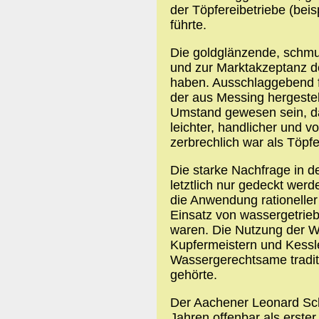
der Töpfereibetriebe (bei
führte.
Die goldglänzende, schm
und zur Marktakzeptanz 
haben. Ausschlaggebend f
der aus Messing hergestel
Umstand gewesen sein, da
leichter, handlicher und v
zerbrechlich war als Töpf
Die starke Nachfrage in 
letztlich nur gedeckt wer
die Anwendung rationelle
Einsatz von wassergetri
waren. Die Nutzung der W
Kupfermeistern und Kessle
Wassergerechtsame traditi
gehörte.
Der Aachener Leonard Sch
Jahren offenbar als erster