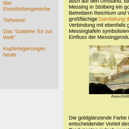
auch auf den Umstand, da
das
Messing in Stolberg ein 
Eisenhüttengewerbe
Betreibern Reichtum und 
großflächige
Darstellung d
Tiefwaren
Verbindung mit ebenfalls 
Messingtafeln symbolisier
Das "Goldene Tor zur
Einfluss der Messingprodu
Welt"
Kupferlegierungen
heute
Ausschnitt
Die goldglänzende Farbe i
entscheidender Vorteil d